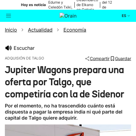
Edurne y
del 12
|
|
Hoy es noticia
de Elkano
Celedón Txiki,
de
en Getaria
en directo
agosto
ES
Inicio
Actualidad
Economía
Actualidad
Buscador
Política
Escuchar
ADQUISIÓN DE TALGO
Compartir
Guardar
Cultura
Jupiter Wagons prepara una
oferta por Talgo, que
Ikusmiran
competiría con la de Sidenor
Eguraldia
Por el momento, no ha trascendido cuánto está
dispuesta a pagar la empresa india ni qué parte del
capital de Talgo quiere adquirir.