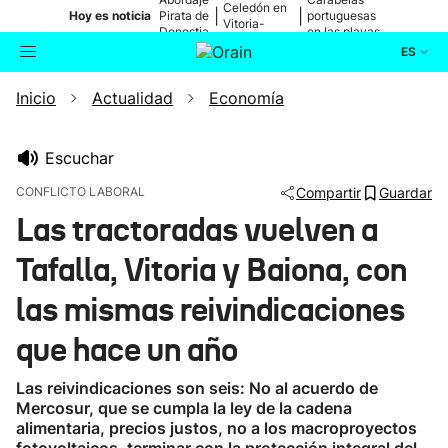
Celedón en
|
|
Hoy es noticia
Pirata de
portuguesas
Vitoria-
Donostia
en las playas
Gasteiz
ES
Inicio
Actualidad
Economía
Actualidad
Buscador
Política
Escuchar
CONFLICTO LABORAL
Compartir
Guardar
Cultura
Las tractoradas vuelven a
Tafalla, Vitoria y Baiona, con
Ikusmiran
las mismas reivindicaciones
Eguraldia
que hace un año
Las reivindicaciones son seis: No al acuerdo de
Mercosur, que se cumpla la ley de la cadena
alimentaria, precios justos, no a los macroproyectos