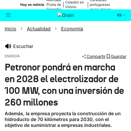
Celedón en
|
|
Hoy es noticia
Pirata de
portuguesas
Vitoria-
Donostia
en las playas
Gasteiz
ES
Inicio
Actualidad
Economía
Actualidad
Buscador
Política
Escuchar
ENERGÍA
Compartir
Guardar
Cultura
Petronor pondrá en marcha
en 2028 el electrolizador de
Ikusmiran
100 MW, con una inversión de
Eguraldia
260 millones
Además, la empresa proyecta la construcción de un
hidroducto de 70 kilómetros para 2030, con el
objetivo de suministrar a empresas industriales.