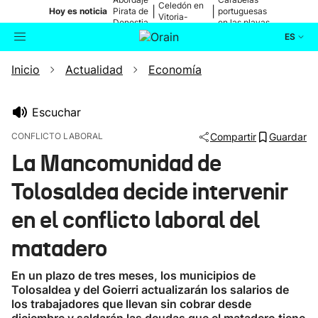
Celedón en
|
|
Hoy es noticia
Pirata de
portuguesas
Vitoria-
Donostia
en las playas
Gasteiz
ES
Inicio
Actualidad
Economía
Actualidad
Buscador
Política
Escuchar
CONFLICTO LABORAL
Compartir
Guardar
Cultura
La Mancomunidad de
Tolosaldea decide intervenir
Ikusmiran
en el conflicto laboral del
Eguraldia
matadero
En un plazo de tres meses, los municipios de
Tolosaldea y del Goierri actualizarán los salarios de
los trabajadores que llevan sin cobrar desde