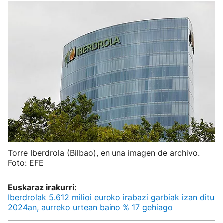
Torre Iberdrola (Bilbao), en una imagen de archivo.
Foto: EFE
Euskaraz irakurri:
Iberdrolak 5.612 milioi euroko irabazi garbiak izan ditu
2024an, aurreko urtean baino % 17 gehiago