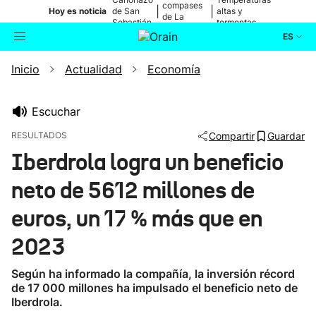
compases
|
|
Hoy es noticia
de San
altas y
de La
Sebastián
tormentas
Blanca
ES
Inicio
Actualidad
Economía
Actualidad
Buscador
Política
Escuchar
RESULTADOS
Compartir
Guardar
Cultura
Iberdrola logra un beneficio
neto de 5612 millones de
Ikusmiran
euros, un 17 % más que en
Eguraldia
2023
Según ha informado la compañía, la inversión récord
de 17 000 millones ha impulsado el beneficio neto de
Iberdrola.