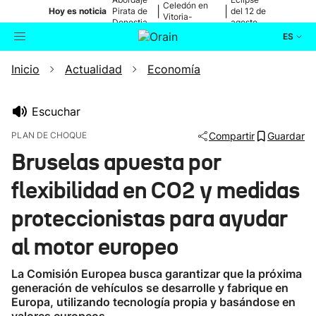
Celedón en
|
|
Hoy es noticia
Pirata de
del 12 de
Vitoria-
Donostia
agosto
Gasteiz
ES
Inicio
Actualidad
Economía
Actualidad
Buscador
Política
Escuchar
PLAN DE CHOQUE
Compartir
Guardar
Cultura
Bruselas apuesta por
flexibilidad en CO2 y medidas
Ikusmiran
proteccionistas para ayudar
Eguraldia
al motor europeo
La Comisión Europea busca garantizar que la próxima
generación de vehículos se desarrolle y fabrique en
Europa, utilizando tecnología propia y basándose en