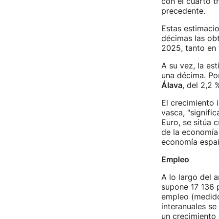
con el cuarto t
precedente.
Estas estimacio
décimas las obt
2025, tanto en 
A su vez, la es
una décima. Por
Álava
, del 2,2
El crecimiento 
vasca, "signifi
Euro, se sitúa 
de la economía
economía españo
Empleo
A lo largo del 
supone 17 136 p
empleo (medido
interanuales se
un crecimiento 