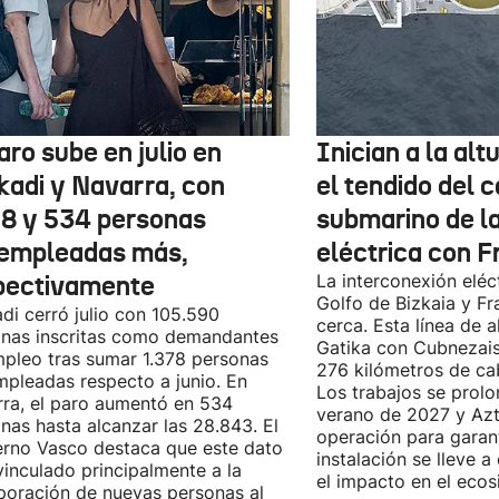
aro sube en julio en
Inician a la al
kadi y Navarra, con
el tendido del 
78 y 534 personas
submarino de l
empleadas más,
eléctrica con F
pectivamente
La interconexión eléct
Golfo de Bizkaia y Fr
di cerró julio con 105.590
cerca. Esta línea de a
nas inscritas como demandantes
Gatika con Cubnezais
pleo tras sumar 1.378 personas
276 kilómetros de ca
pleadas respecto a junio. En
Los trabajos se prol
ra, el paro aumentó en 534
verano de 2027 y Azti
nas hasta alcanzar las 28.843. El
operación para garant
rno Vasco destaca que este dato
instalación se lleve 
vinculado principalmente a la
el impacto en el ecos
poración de nuevas personas al