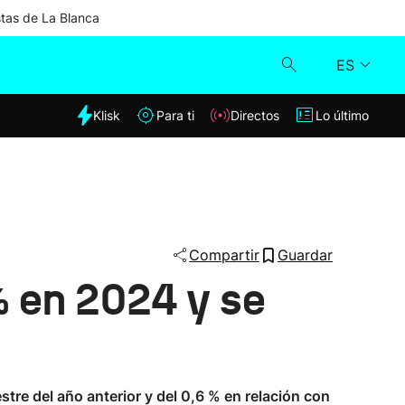
stas de La Blanca
ES
dia
Klisk
Para ti
Directos
Lo último
Klisk
Directos
Para ti
Compartir
Guardar
% en 2024 y se
Lo último
estre del año anterior y del 0,6 % en relación con