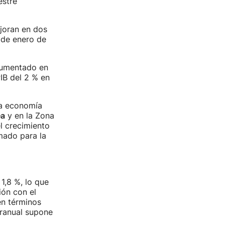
estre
joran en dos
 de enero de
 aumentado en
PIB del 2 % en
la economía
ea
y en la Zona
l crecimiento
mado para la
1,8 %, lo que
ión con el
en términos
eranual supone