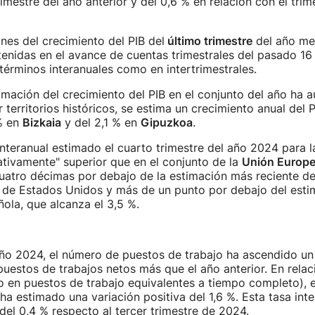
rimestre del año anterior y del 0,6 % en relación con el trim
nes del crecimiento del PIB del
último trimestre
del año me
enidas en el avance de cuentas trimestrales del pasado 16
términos interanuales como en intertrimestrales.
timación del crecimiento del PIB en el conjunto del año ha
 territorios históricos, se estima un crecimiento anual del 
 % en
Bizkaia
y del 2,1 % en
Gipuzkoa
.
interanual estimado el cuarto trimestre del año 2024 para 
cativamente" superior que en el conjunto de la
Unión Europ
cuatro décimas por debajo de la estimación más reciente de
 de Estados Unidos y más de un punto por debajo del esti
la, que alcanza el 3,5 %.
año 2024, el número de puestos de trabajo ha ascendido un 
uestos de trabajos netos más que el año anterior. En relac
 en puestos de trabajo equivalentes a tiempo completo), 
 ha estimado una variación positiva del 1,6 %. Esta tasa int
del 0,4 % respecto al tercer trimestre de 2024.