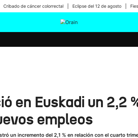
|
|
Cribado de cáncer colorrectal
Eclipse del 12 de agosto
Fie
tura
Ikusmiran
Egural
Salud
Tecnología
ió en Euskadi un 2,2 
nuevos empleos
istró un incremento del 2,1 % en relación con el cuarto trim