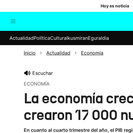
Hoy es noticia
Actualidad
Política
Cul
Actualidad
Política
Cultura
Ikusmiran
Eguraldia
Sociedad
Elecciones
Economía
Inicio
Actualidad
Economía
Internacional
Escuchar
ECONOMÍA
La economía crec
crearon 17 000 
En cuanto al cuarto trimestre del año, el PIB reg