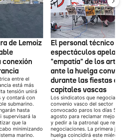
tura de Lemoiz
El personal técnico de
cable
espectáculos apela a la
a conexión
"empatía" de los artistas
rancia
ante la huelga convocada
rica entre el
durante las fiestas de las
ancia está más
capitales vascas
lta tensión unirá
 y contará con
Los sindicatos que negocian el prime
ble submarino.
convenio vasco del sector han
ongarán hasta
convocado paros los días 5, 14 y 26 
 supervisará la
agosto para reclamar mejoras labora
izar que la
y pedir a la patronal que retome las
a cabo minimizando
negociaciones. La primera jornada de
istema marino.
huelga coincidirá este miércoles con 