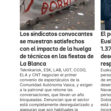
Los sindicatos convocantes
El p
se muestran satisfechos
Eus
con el impacto de la huelga
1.3
de técnicos en las fiestas de
des
La Blanca
res
Teknikariok, ESK, LAB, UGT, CCOO,
Euska
ELA y CNT negocian el primer
perso
convenio de espectáculos de la
de em
Comunidad Autónoma Vasca, y exigen
desem
a la patronal que retome las
Navar
conversaciones, que llevan un año
perso
bloqueadas. Denuncian que el sector
Gobie
está completamente desregularizado y
está 
aseguran que son habituales la
incor