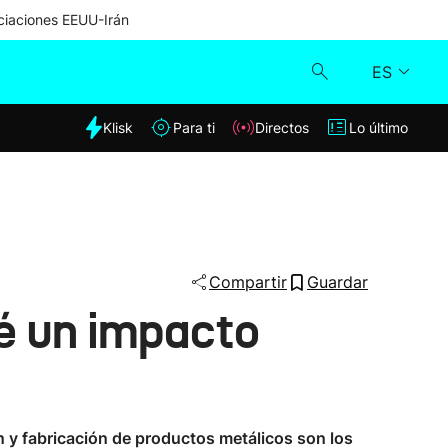
iaciones EEUU-Irán
ES
dia
Klisk
Para ti
Directos
Lo último
Klisk
Directos
Para ti
Compartir
Guardar
é un impacto
Lo último
 y fabricación de productos metálicos son los