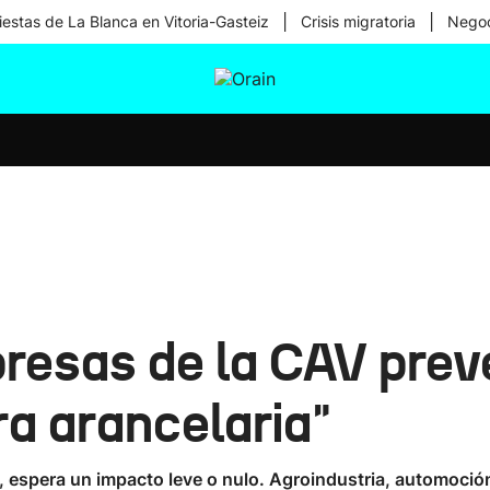
|
|
iestas de La Blanca en Vitoria-Gasteiz
Crisis migratoria
Negoc
tura
Ikusmiran
Egural
Salud
Tecnología
presas de la CAV prev
ra arancelaria"
 espera un impacto leve o nulo. Agroindustria, automoción