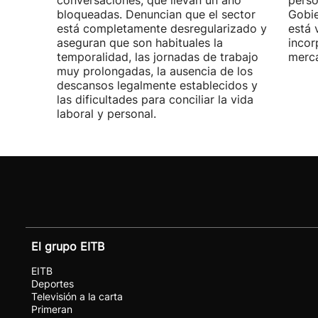
conversaciones, que llevan un año
perso
bloqueadas. Denuncian que el sector
Gobie
está completamente desregularizado y
está 
aseguran que son habituales la
incor
temporalidad, las jornadas de trabajo
merca
muy prolongadas, la ausencia de los
descansos legalmente establecidos y
las dificultades para conciliar la vida
laboral y personal.
El grupo EITB
EITB
Deportes
Televisión a la carta
Primeran