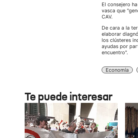
El consejero ha
vasca que "gene
CAV.
De cara a la te
elaborar diagnó
los clústeres i
ayudas por part
encuentro".
Economía
Te puede interesar