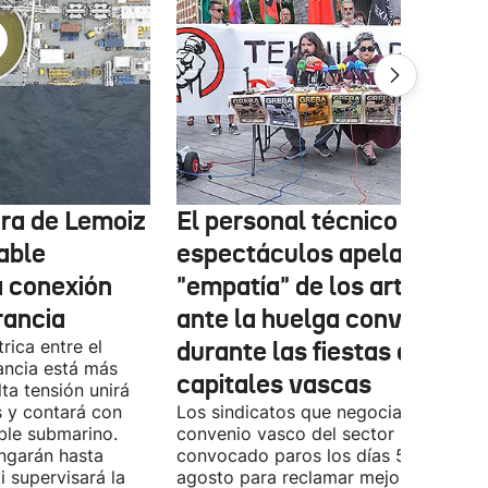
tura de Lemoiz
El personal técnico de
cable
espectáculos apela a la
a conexión
"empatía" de los artistas
rancia
ante la huelga convocada
rica entre el
durante las fiestas de las
ancia está más
capitales vascas
lta tensión unirá
 y contará con
Los sindicatos que negocian el prime
ble submarino.
convenio vasco del sector han
ongarán hasta
convocado paros los días 5, 14 y 26 
 supervisará la
agosto para reclamar mejoras labora