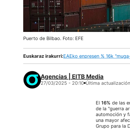
Puerto de Bilbao. Foto: EFE
Euskaraz irakurri:
EAEko enpresen % 16k "muga-ze
Agencias | EITB Media
27/03/2025 - 20:10
Última actualizació
El
16%
de las e
de la "guerra a
automoción y fa
una mayor afecc
Grupo para la D