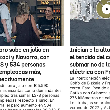
aro sube en julio en
Inician a la al
kadi y Navarra, con
el tendido del 
78 y 534 personas
submarino de l
empleadas más,
eléctrica con F
pectivamente
La interconexión eléct
Golfo de Bizkaia y Fr
di cerró julio con 105.590
cerca. Esta línea de a
nas inscritas como demandantes
Gatika con Cubnezais
pleo tras sumar 1.378 personas
276 kilómetros de ca
pleadas respecto a junio. En
Los trabajos se prol
ra, el paro aumentó en 534
verano de 2027 y Azti