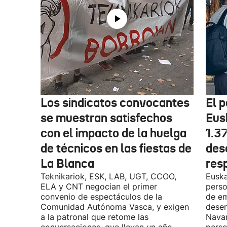
Los sindicatos convocantes
El p
se muestran satisfechos
Eus
con el impacto de la huelga
1.3
de técnicos en las fiestas de
des
La Blanca
res
Teknikariok, ESK, LAB, UGT, CCOO,
Euska
ELA y CNT negocian el primer
perso
convenio de espectáculos de la
de em
Comunidad Autónoma Vasca, y exigen
desem
a la patronal que retome las
Navar