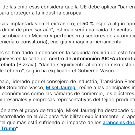
%
de las empresas considera que la UE debe aplicar "barrera
ara proteger a la industria europea.
sas implantadas en el extranjero, el
50 %
espera algún tipo
 difícil de precisar aún", estiman será una caída de ventas.
 se ubican en México y pertenecen a sectores de automoció
niería o consultoría), energía y máquina-herramienta.
s se han dado a conocer en la segunda reunión de este for
jueves en la sede del
centro de automoción AIC-Automotive
ebieta
(Bizkaia), "dando seguimiento al compromiso establ
de febrero", según ha explicado el Gobierno Vasco.
bajo, liderado por el consejero de Industria, Transición Ener
 del Gobierno Vasco,
Mikel Jauregi
, reúne a las principales i
económicos como las cámaras de comercio, los clústeres in
presariales y empresas representativas del tejido product
ión ante el grupo de trabajo, Mikel Jauregi ha destacado 
esarrollado en el AIC para "visibilizar explícitamente" el ap
"el que más está sufriendo el impacto de los
aranceles de l
n Trump
".