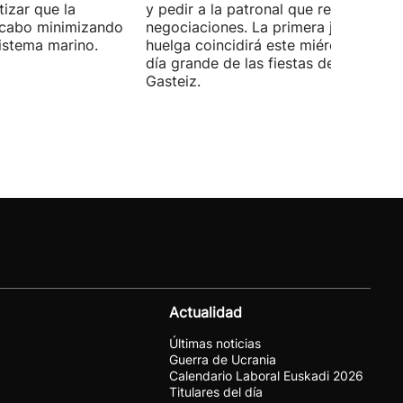
izar que la
y pedir a la patronal que retome las
a cabo minimizando
negociaciones. La primera jornada de
istema marino.
huelga coincidirá este miércoles con 
día grande de las fiestas de Vitoria-
Gasteiz.
Actualidad
Últimas noticias
Guerra de Ucrania
Calendario Laboral Euskadi 2026
Titulares del día