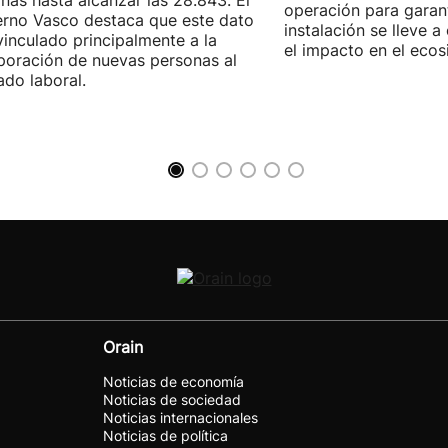
nas hasta alcanzar las 28.843. El
operación para garant
rno Vasco destaca que este dato
instalación se lleve 
vinculado principalmente a la
el impacto en el ecos
poración de nuevas personas al
do laboral.
Orain
Noticias de economía
Noticias de sociedad
Noticias internacionales
Noticias de política