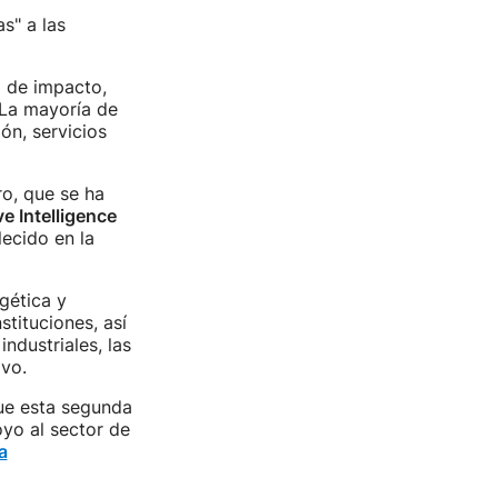
s" a las
 de impacto,
 La mayoría de
n, servicios
o, que se ha
 Intelligence
ecido en la
gética y
nstituciones, así
dustriales, las
ivo.
que esta segunda
oyo al sector de
a