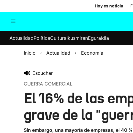
Hoy es noticia
F
Actualidad
Política
Cul
Actualidad
Política
Cultura
Ikusmiran
Eguraldia
Sociedad
Elecciones
Economía
Inicio
Actualidad
Economía
Internacional
Escuchar
GUERRA COMERCIAL
El 16% de las em
grave de la "guer
Sin embargo, una mayoría de empresas, el 40 %,