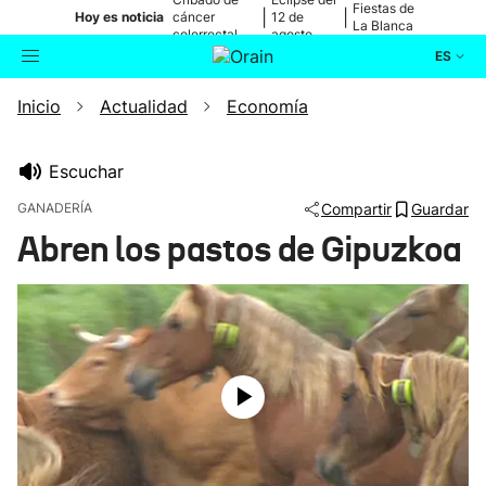
Fiestas de
|
|
Hoy es noticia
cáncer
12 de
La Blanca
colorrectal
agosto
ES
Inicio
Actualidad
Economía
Actualidad
Buscador
Política
Escuchar
GANADERÍA
Compartir
Guardar
Cultura
Abren los pastos de Gipuzkoa
Ikusmiran
Eguraldia