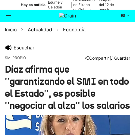
Edurne y
|
|
Hoy es noticia
de Elkano
del 12 de
Celedón
en Getaria
agosto
Txiki
ES
Inicio
Actualidad
Economía
Actualidad
Buscador
Política
Escuchar
SMI PROPIO
Compartir
Guardar
Cultura
Díaz afirma que
''garantizando el SMI en todo
Ikusmiran
el Estado'', es posible
Eguraldia
''negociar al alza'' los salarios