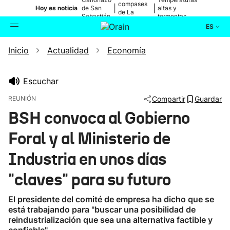
compases
|
|
Hoy es noticia
de San
altas y
de La
Sebastián
tormentas
Blanca
ES
Inicio
Actualidad
Economía
Actualidad
Buscador
Política
Escuchar
REUNIÓN
Compartir
Guardar
Cultura
BSH convoca al Gobierno
Foral y al Ministerio de
Ikusmiran
Industria en unos días
Eguraldia
"claves" para su futuro
El presidente del comité de empresa ha dicho que se
está trabajando para "buscar una posibilidad de
reindustrialización que sea una alternativa factible y