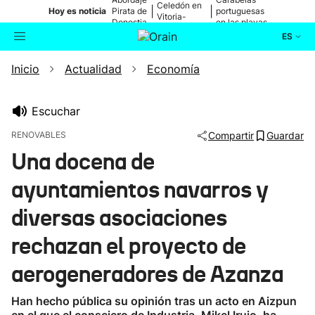
Celedón en
|
|
Hoy es noticia
Pirata de
portuguesas
Vitoria-
Donostia
en las playas
Gasteiz
ES
Inicio
Actualidad
Economía
Actualidad
Buscador
Política
Escuchar
RENOVABLES
Compartir
Guardar
Cultura
Una docena de
ayuntamientos navarros y
Ikusmiran
diversas asociaciones
Eguraldia
rechazan el proyecto de
aerogeneradores de Azanza
Han hecho pública su opinión tras un acto en Aizpun