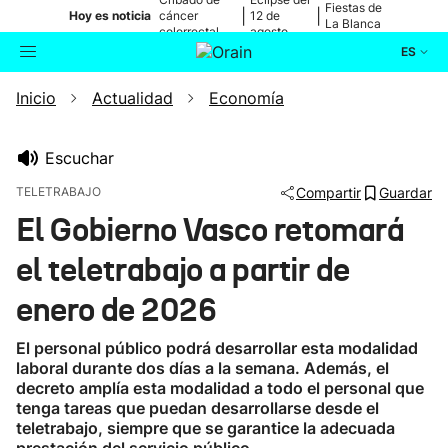
Fiestas de
|
|
Hoy es noticia
cáncer
12 de
La Blanca
colorrectal
agosto
ES
Inicio
Actualidad
Economía
Actualidad
Buscador
Política
Escuchar
TELETRABAJO
Compartir
Guardar
Cultura
El Gobierno Vasco retomará
el teletrabajo a partir de
Ikusmiran
enero de 2026
Eguraldia
El personal público podrá desarrollar esta modalidad
laboral durante dos días a la semana. Además, el
decreto amplía esta modalidad a todo el personal que
tenga tareas que puedan desarrollarse desde el
teletrabajo, siempre que se garantice la adecuada