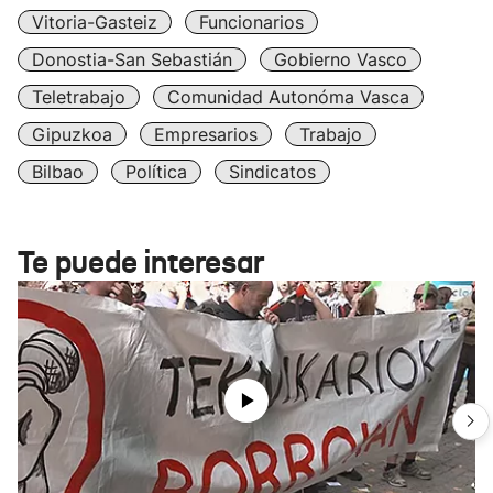
Vitoria-Gasteiz
Funcionarios
Donostia-San Sebastián
Gobierno Vasco
Teletrabajo
Comunidad Autonóma Vasca
Gipuzkoa
Empresarios
Trabajo
Bilbao
Política
Sindicatos
Te puede interesar