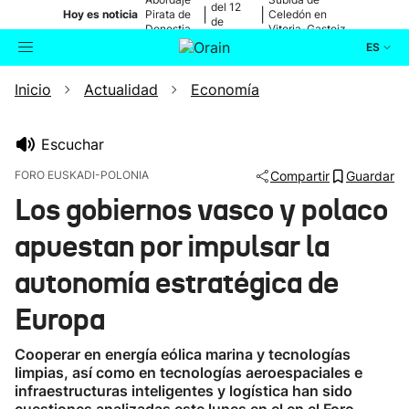
del 12
|
|
Hoy es noticia
Pirata de
Celedón en
de
Donostia
Vitoria-Gasteiz
agosto
ES
Inicio
Actualidad
Economía
Actualidad
Buscador
Política
Escuchar
FORO EUSKADI-POLONIA
Compartir
Guardar
Cultura
Los gobiernos vasco y polaco
apuestan por impulsar la
Ikusmiran
autonomía estratégica de
Eguraldia
Europa
Cooperar en energía eólica marina y tecnologías
limpias, así como en tecnologías aeroespaciales e
infraestructuras inteligentes y logística han sido