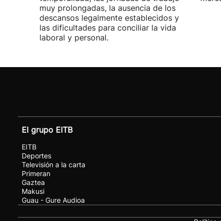
muy prolongadas, la ausencia de los
descansos legalmente establecidos y
las dificultades para conciliar la vida
laboral y personal.
El grupo EITB
EITB
Deportes
Televisión a la carta
Primeran
Gaztea
Makusi
Guau - Gure Audioa