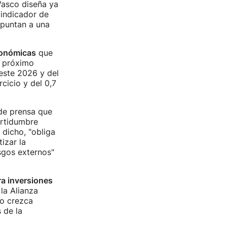
Vasco diseña ya
 indicador de
apuntan a una
conómicas
que
l próximo
 este 2026 y del
cicio y del 0,7
 de prensa que
ertidumbre
 dicho, "obliga
izar la
esgos externos"
ra inversiones
la Alianza
io crezca
 de la