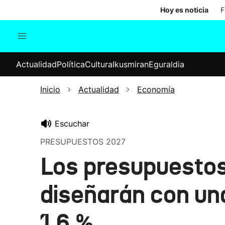
Hoy es noticia
F
Actualidad
Política
Cul
Actualidad
Política
Cultura
Ikusmiran
Eguraldia
Sociedad
Elecciones
Economía
Inicio
Actualidad
Economía
Internacional
Escuchar
PRESUPUESTOS 2027
Los presupuestos
diseñarán con una
1,6 %