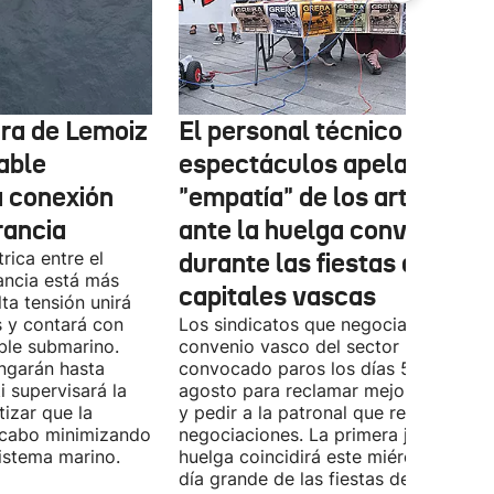
tura de Lemoiz
El personal técnico de
cable
espectáculos apela a la
a conexión
"empatía" de los artistas
rancia
ante la huelga convocada
rica entre el
durante las fiestas de las
ancia está más
capitales vascas
lta tensión unirá
 y contará con
Los sindicatos que negocian el prime
ble submarino.
convenio vasco del sector han
ongarán hasta
convocado paros los días 5, 14 y 26 
 supervisará la
agosto para reclamar mejoras labora
izar que la
y pedir a la patronal que retome las
a cabo minimizando
negociaciones. La primera jornada de
istema marino.
huelga coincidirá este miércoles con 
día grande de las fiestas de Vitoria-