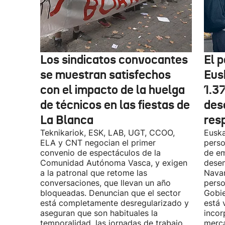
Los sindicatos convocantes
El p
se muestran satisfechos
Eus
con el impacto de la huelga
1.3
de técnicos en las fiestas de
des
La Blanca
res
Teknikariok, ESK, LAB, UGT, CCOO,
Euska
ELA y CNT negocian el primer
perso
convenio de espectáculos de la
de em
Comunidad Autónoma Vasca, y exigen
desem
a la patronal que retome las
Navar
conversaciones, que llevan un año
perso
bloqueadas. Denuncian que el sector
Gobie
está completamente desregularizado y
está 
aseguran que son habituales la
incor
temporalidad, las jornadas de trabajo
merca