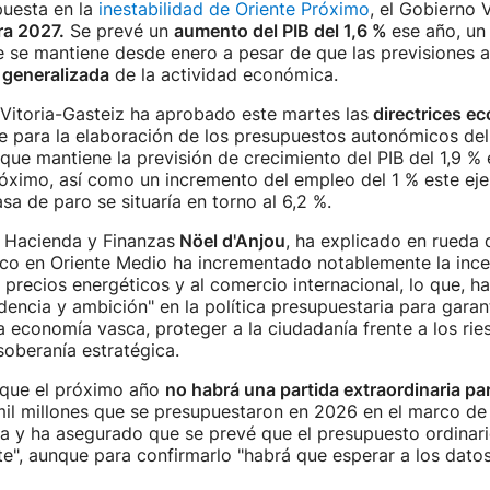
puesta en la
inestabilidad de Oriente Próximo
, el Gobierno 
ra 2027.
Se prevé un
aumento del PIB del 1,6 %
ese año, un
e se mantiene desde enero a pesar de que las previsiones 
 generalizada
de la actividad económica.
 Vitoria-Gasteiz ha aprobado este martes las
directrices e
se para la elaboración de los presupuestos autonómicos de
s que mantiene la previsión de crecimiento del PIB del 1,9 %
róximo, así como un incremento del empleo del 1 % este ejer
sa de paro se situaría en torno al 6,2 %.
e Hacienda y Finanzas
Nöel d'Anjou
, ha explicado en rueda
lico en Oriente Medio ha incrementado notablemente la inc
 precios energéticos y al comercio internacional, lo que, ha
encia y ambición" en la política presupuestaria para garant
 la economía vasca, proteger a la ciudadanía frente a los ri
 soberanía estratégica.
que el próximo año
no habrá una partida extraordinaria pa
il millones que se presupuestaron en 2026 en el marco de 
a y ha asegurado que se prevé que el presupuesto ordinar
", aunque para confirmarlo "habrá que esperar a los datos