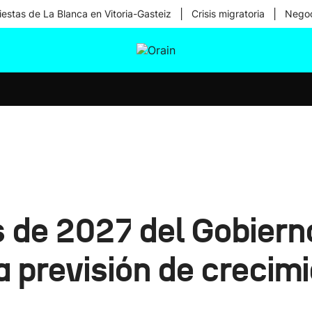
|
|
iestas de La Blanca en Vitoria-Gasteiz
Crisis migratoria
Negoc
tura
Ikusmiran
Egural
Salud
Tecnología
 de 2027 del Gobiern
 previsión de crecimi