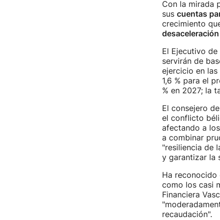
Con la mirada 
sus
cuentas pa
crecimiento qu
desaceleración
El Ejecutivo de
servirán de ba
ejercicio en la
1,6 % para el p
% en 2027; la ta
El consejero d
el conflicto bé
afectando a los
a combinar prud
"resiliencia de
y garantizar la
Ha reconocido 
como los casi m
Financiera Vasc
"moderadamente
recaudación".