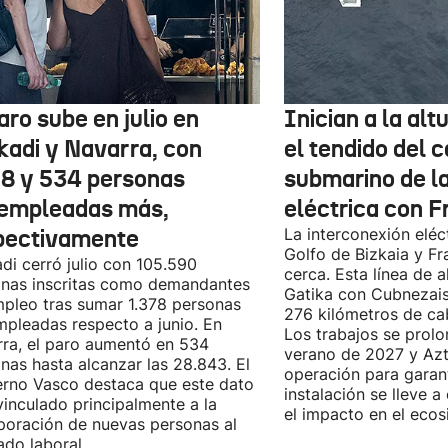
aro sube en julio en
Inician a la al
kadi y Navarra, con
el tendido del 
78 y 534 personas
submarino de l
empleadas más,
eléctrica con F
pectivamente
La interconexión eléct
Golfo de Bizkaia y Fr
di cerró julio con 105.590
cerca. Esta línea de a
nas inscritas como demandantes
Gatika con Cubnezais
pleo tras sumar 1.378 personas
276 kilómetros de ca
pleadas respecto a junio. En
Los trabajos se prol
ra, el paro aumentó en 534
verano de 2027 y Azti
nas hasta alcanzar las 28.843. El
operación para garant
rno Vasco destaca que este dato
instalación se lleve 
vinculado principalmente a la
el impacto en el ecos
poración de nuevas personas al
do laboral.