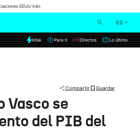
iaciones EEUU-Irán
ES
dia
Klisk
Para ti
Directos
Lo último
Klisk
Directos
Para ti
Compartir
Guardar
o Vasco se
Lo último
ento del PIB del