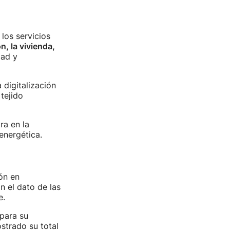
 los servicios
n, la vivienda,
dad y
 digitalización
 tejido
ra en la
 energética.
ión en
 el dato de las
e.
para su
strado su total