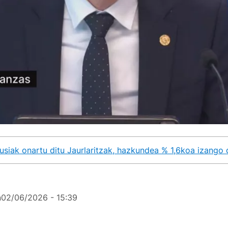
siak onartu ditu Jaurlaritzak, hazkundea % 1,6koa izango d
n
02/06/2026 - 15:39