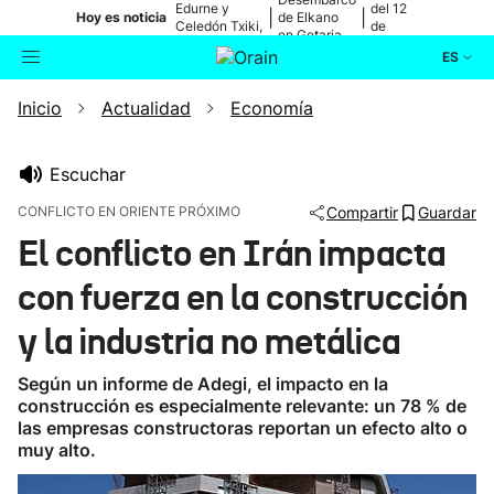
Edurne y
del 12
|
|
Hoy es noticia
de Elkano
Celedón Txiki,
de
en Getaria
en directo
agosto
ES
Inicio
Actualidad
Economía
Actualidad
Buscador
Política
Escuchar
CONFLICTO EN ORIENTE PRÓXIMO
Compartir
Guardar
Cultura
El conflicto en Irán impacta
con fuerza en la construcción
Ikusmiran
y la industria no metálica
Eguraldia
Según un informe de Adegi, el impacto en la
construcción es especialmente relevante: un 78 % de
las empresas constructoras reportan un efecto alto o
muy alto.