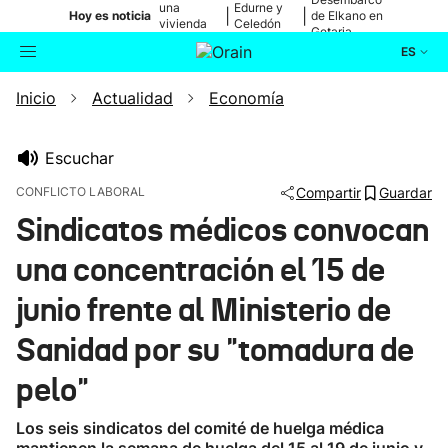
una
Edurne y
|
|
Hoy es noticia
de Elkano en
vivienda
Celedón
Getaria
de Bilbao
Txiki
ES
Inicio
Actualidad
Economía
Actualidad
Buscador
Política
Escuchar
CONFLICTO LABORAL
Compartir
Guardar
Cultura
Sindicatos médicos convocan
una concentración el 15 de
Ikusmiran
junio frente al Ministerio de
Eguraldia
Sanidad por su "tomadura de
pelo"
Los seis sindicatos del comité de huelga médica