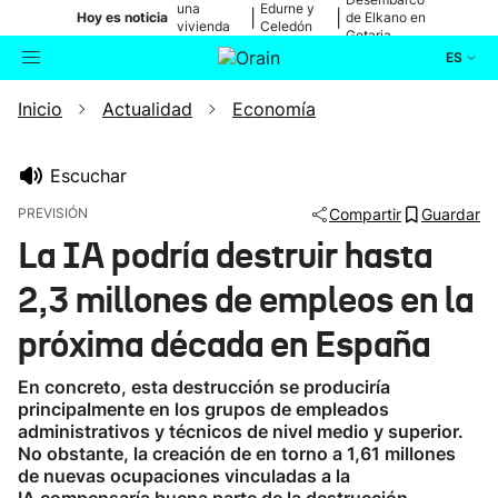
una
Edurne y
|
|
Hoy es noticia
de Elkano en
vivienda
Celedón
Getaria
de Bilbao
Txiki
ES
Inicio
Actualidad
Economía
Actualidad
Buscador
Política
Escuchar
PREVISIÓN
Compartir
Guardar
Cultura
La IA podría destruir hasta
2,3 millones de empleos en la
Ikusmiran
próxima década en España
Eguraldia
En concreto, esta destrucción se produciría
principalmente en los grupos de empleados
administrativos y técnicos de nivel medio y superior.
No obstante, la creación de en torno a 1,61 millones
de nuevas ocupaciones vinculadas a la