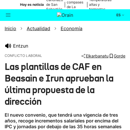
compases
|
|
Hoy es noticia
de San
altas y
de La
Sebastián
tormentas
Blanca
ES
Inicio
Actualidad
Economía
Actualidad
Bilatzailea
Política
Entzun
CONFLICTO LABORAL
Elkarbanatu
Gorde
Cultura
Las plantillas de CAF en
Beasain e Irun aprueban la
Ikusmiran
última propuesta de la
Eguraldia
dirección
El nuevo convenio, que tendrá una vigencia de tres
años, recoge incrementos salariales por encima del
IPC y jornadas por debajo de las 35 horas semanales