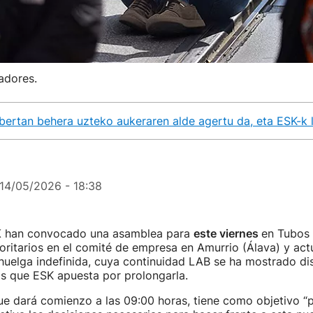
adores.
ertan behera uzteko aukeraren alde agertu da, eta ESK-k l
14/05/2026 - 18:38
K
han convocado una asamblea para
este viernes
en Tubos 
ritarios en el comité de empresa en Amurrio (Álava) y ac
huelga indefinida, cuya continuidad LAB se ha mostrado di
as que ESK apuesta por prolongarla.
ue dará comienzo a las 09:00 horas, tiene como objetivo “