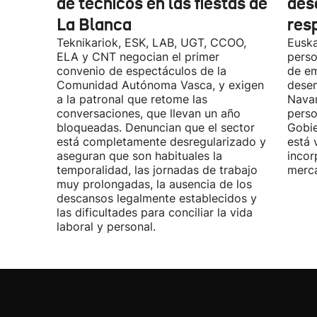
de técnicos en las fiestas de
des
La Blanca
res
Teknikariok, ESK, LAB, UGT, CCOO,
Euska
ELA y CNT negocian el primer
perso
convenio de espectáculos de la
de em
Comunidad Autónoma Vasca, y exigen
desem
a la patronal que retome las
Navar
conversaciones, que llevan un año
perso
bloqueadas. Denuncian que el sector
Gobie
está completamente desregularizado y
está 
aseguran que son habituales la
incor
temporalidad, las jornadas de trabajo
merca
muy prolongadas, la ausencia de los
descansos legalmente establecidos y
las dificultades para conciliar la vida
laboral y personal.