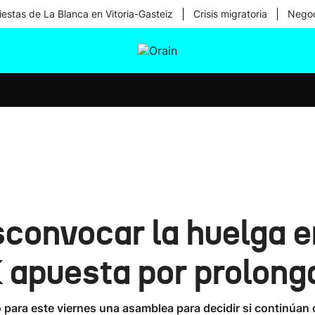
|
|
iestas de La Blanca en Vitoria-Gasteiz
Crisis migratoria
Negoc
tura
Ikusmiran
Egural
Salud
Tecnología
sconvocar la huelga 
 apuesta por prolong
para este viernes una asamblea para decidir si continúan 