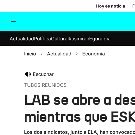
Hoy es noticia
F
Actualidad
Política
Cul
Actualidad
Política
Cultura
Ikusmiran
Eguraldia
Sociedad
Elecciones
Economía
Inicio
Actualidad
Economía
Internacional
Escuchar
TUBOS REUNIDOS
LAB se abre a de
mientras que ESK
Los dos sindicatos, junto a ELA, han convocado 