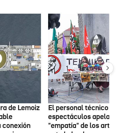
tura de Lemoiz
El personal técnico de
cable
espectáculos apela a la
a conexión
"empatía" de los artistas