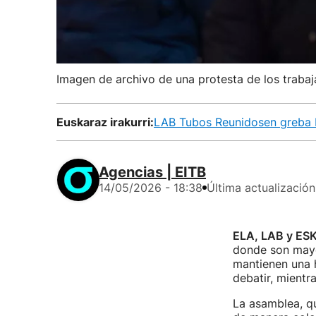
Imagen de archivo de una protesta de los trabaj
Euskaraz irakurri:
LAB Tubos Reunidosen greba b
Agencias | EITB
14/05/2026 - 18:38
Última actualización
ELA, LAB y ES
donde son mayo
mantienen una 
debatir, mientr
La asamblea, q