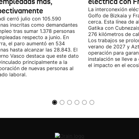
empleadas más,
eléctrica con F
pectivamente
La interconexión eléct
Golfo de Bizkaia y Fr
di cerró julio con 105.590
cerca. Esta línea de a
nas inscritas como demandantes
Gatika con Cubnezais
pleo tras sumar 1.378 personas
276 kilómetros de ca
pleadas respecto a junio. En
Los trabajos se prol
ra, el paro aumentó en 534
verano de 2027 y Azti
nas hasta alcanzar las 28.843. El
operación para garant
rno Vasco destaca que este dato
instalación se lleve 
vinculado principalmente a la
el impacto en el ecos
poración de nuevas personas al
do laboral.