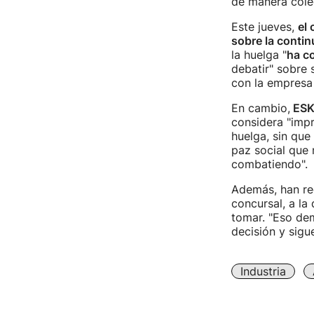
de manera colec
Este jueves,
el 
sobre la contin
la huelga "
ha c
debatir" sobre 
con la empresa
En cambio,
ES
considera "imp
huelga, sin que 
paz social que
combatiendo".
Además, han re
concursal, a la
tomar. "Eso de
decisión y sigu
Industria