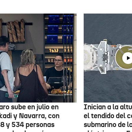
aro sube en julio en
Inician a la al
kadi y Navarra, con
el tendido del 
78 y 534 personas
submarino de l