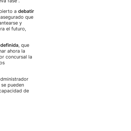
va fase".
bierto a
debatir
a asegurado que
lantearse y
a el futuro,
ndefinida
, que
ar ahora la
or concursal la
os
administrador
s se pueden
 capacidad de