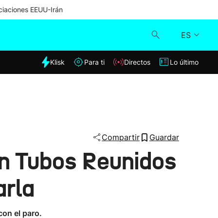
iaciones EEUU-Irán
ES
dia
Klisk
Para ti
Directos
Lo último
Klisk
Directos
Para ti
Compartir
Guardar
en Tubos Reunidos
Lo último
arla
con el paro.