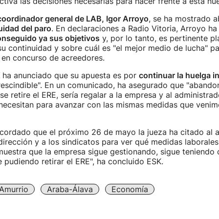
tiva las decisiones necesarias para hacer frente a esta nue
coordinador general de LAB, Igor Arroyo
, se ha mostrado a
uidad del paro
. En declaraciones a Radio Vitoria, Arroyo h
onseguido ya sus objetivos
y, por lo tanto, es pertinente p
su continuidad y sobre cuál es "el mejor medio de lucha" par
 en concurso de acreedores.
K
ha anunciado que su apuesta es por
continuar la huelga i
rescindible". En un comunicado, ha asegurado que "abandon
se retire el ERE, sería regalar a la empresa y al administrad
 necesitan para avanzar con las mismas medidas que venim
cordado que el próximo 26 de mayo la jueza ha citado al 
 dirección y a los sindicatos para ver qué medidas laborale
muestra que la empresa sigue gestionando, sigue teniendo
e pudiendo retirar el ERE", ha concluido ESK.
Amurrio
Araba-Álava
Economía