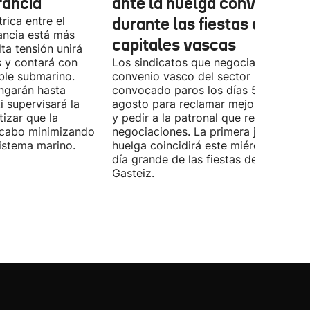
rancia
ante la huelga convocada
rica entre el
durante las fiestas de las
ancia está más
capitales vascas
lta tensión unirá
 y contará con
Los sindicatos que negocian el prime
ble submarino.
convenio vasco del sector han
ongarán hasta
convocado paros los días 5, 14 y 26 
 supervisará la
agosto para reclamar mejoras labora
izar que la
y pedir a la patronal que retome las
a cabo minimizando
negociaciones. La primera jornada de
istema marino.
huelga coincidirá este miércoles con 
día grande de las fiestas de Vitoria-
Gasteiz.