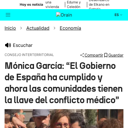
una
Edurne y
|
|
Hoy es noticia
de Elkano en
vivienda
Celedón
Getaria
de Bilbao
Txiki
ES
Inicio
Actualidad
Economía
Actualidad
Buscador
Política
Escuchar
CONSEJO INTERTERRITORIAL
Compartir
Guardar
Cultura
Mónica García: “El Gobierno
de España ha cumplido y
Ikusmiran
ahora las comunidades tienen
Eguraldia
la llave del conflicto médico”