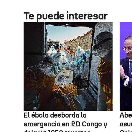
Te puede interesar
El ébola desborda la
Abel
emergencia en RD Congo y
asu