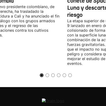
ombia
cohete de Spac
evo presidente colombiano, de
Luna y descart
derecha, ha trasladado la
riesgo
tidura a Cali y ha anunciado el fin
iálogo con los grupos armados
La etapa superior de
les y el regreso de las
9 lanzado en enero 
aciones contra los cultivos
colisionado de forma 
s.
con la superficie lun
combinación de la act
fuerzas gravitatoria
que el impacto no su
peligro y considera q
mejorar el estudio de
eventos.