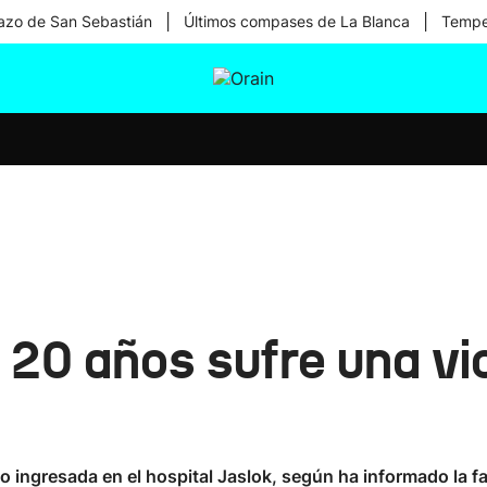
|
|
zo de San Sebastián
Últimos compases de La Blanca
Temper
tura
Ikusmiran
Egural
Salud
Tecnología
 20 años sufre una vi
do ingresada en el hospital Jaslok, según ha informado la fa