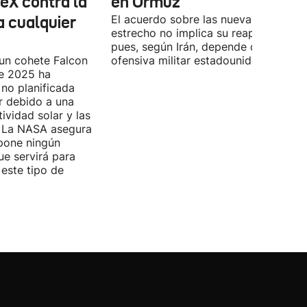
eX contra la
en Ormuz
a cualquier
El acuerdo sobre las nueva ruta por e
estrecho no implica su reapertura,
pues, según Irán, depende de la
 un cohete Falcon
ofensiva militar estadounidense-israel
de 2025 ha
no planificada
ar debido a una
ividad solar y las
s. La NASA asegura
pone ningún
ue servirá para
 este tipo de