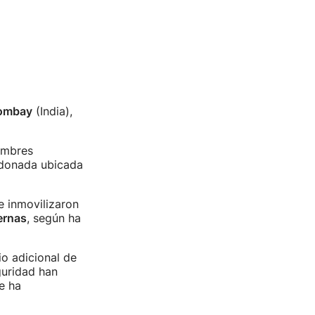
ombay
(India),
ombres
ndonada ubicada
e inmovilizaron
ernas
, según ha
io adicional de
guridad han
e ha