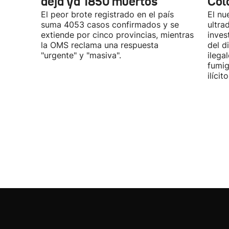
deja ya 1850 muertos
Col
El peor brote registrado en el país
El nu
suma 4053 casos confirmados y se
ultra
extiende por cinco provincias, mientras
inves
la OMS reclama una respuesta
del d
"urgente" y "masiva".
ilega
fumig
ilícito