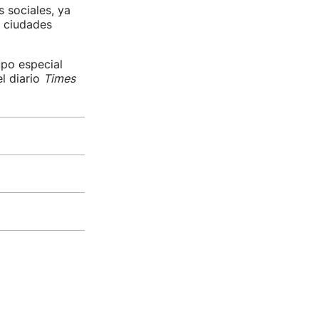
s sociales, ya
s ciudades
upo especial
l diario
Times