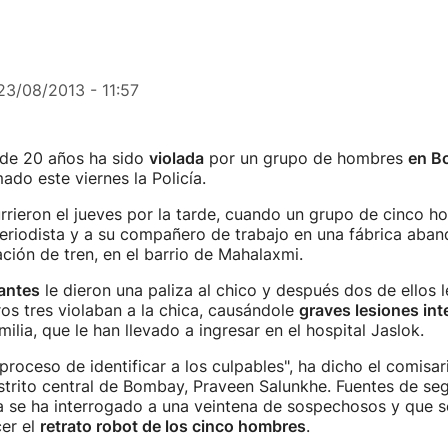
23/08/2013 - 11:57
de 20 años ha sido
violada
por un grupo de hombres
en B
ado este viernes la Policía.
rieron el jueves por la tarde, cuando un grupo de cinco h
periodista y a su compañero de trabajo en una fábrica aba
ación de tren, en el barrio de Mahalaxmi.
tantes
le dieron una paliza al chico y después dos de ellos l
ros tres violaban a la chica, causándole
graves lesiones int
ilia, que le han llevado a ingresar en el hospital Jaslok.
proceso de identificar a los culpables", ha dicho el comisar
distrito central de Bombay, Praveen Salunkhe. Fuentes de se
a se ha interrogado a una veintena de sospechosos y que s
er el
retrato robot de los cinco hombres
.