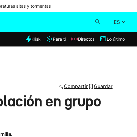
aturas altas y tormentas
ES
dia
Klisk
Para ti
Directos
Lo último
Klisk
Directos
Para ti
Compartir
Guardar
olación en grupo
Lo último
milia.