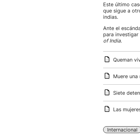
Este último ca
que sigue a otr
indias.
Ante el escánda
para investigar
of India
.
Queman viva
Muere una n
Siete deten
Las mujeres
Internacional