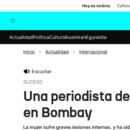
Hoy es noticia
Cañona
Actualidad
Política
Cul
Actualidad
Política
Cultura
Ikusmiran
Eguraldia
Sociedad
Elecciones
Economía
Inicio
Actualidad
Internacional
Internacional
Escuchar
SUCESO
Una periodista de
en Bombay
La mujer sufre graves lesiones internas, y ha si