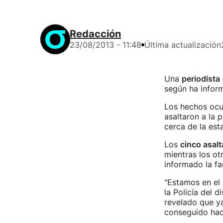
Redacción
23/08/2013 - 11:48
Última actualización
Una
periodista
según ha inform
Los hechos ocur
asaltaron a la 
cerca de la est
Los
cinco asal
mientras los ot
informado la fam
"Estamos en el 
la Policía del 
revelado que y
conseguido hac