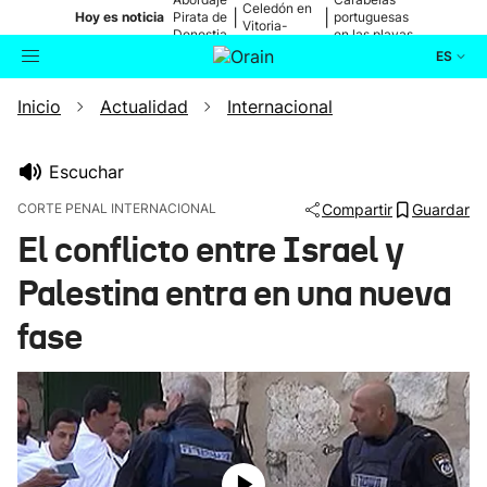
Celedón en
|
|
Hoy es noticia
Pirata de
portuguesas
Vitoria-
Donostia
en las playas
Gasteiz
ES
Inicio
Actualidad
Internacional
Actualidad
Buscador
Política
Escuchar
CORTE PENAL INTERNACIONAL
Compartir
Guardar
Cultura
El conflicto entre Israel y
Palestina entra en una nueva
Ikusmiran
fase
Eguraldia