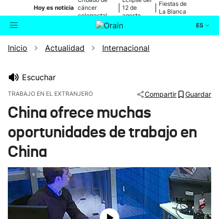
Fiestas de
|
|
Hoy es noticia
cáncer
12 de
La Blanca
colorrectal
agosto
ES
Inicio
Actualidad
Internacional
Actualidad
Buscador
Política
Escuchar
TRABAJO EN EL EXTRANJERO
Compartir
Guardar
Cultura
China ofrece muchas
oportunidades de trabajo en
Ikusmiran
China
Eguraldia