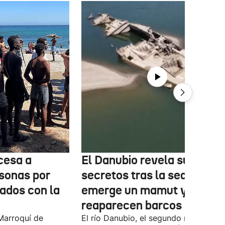
cesa a
El Danubio revela sus
sonas por
secretos tras la sequía:
nados con la
emerge un mamut y
reaparecen barcos nazis
Marroquí de
El río Danubio, el segundo más largo