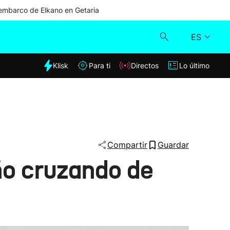
mbarco de Elkano en Getaria
ES
dia
Klisk
Para ti
Directos
Lo último
Klisk
Directos
Para ti
Compartir
Guardar
ño cruzando de
Lo último