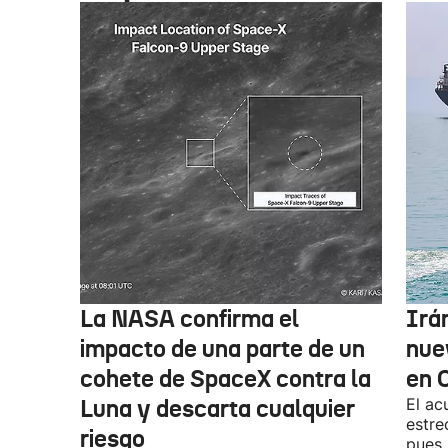
La NASA confirma el
Irá
impacto de una parte de un
nue
cohete de SpaceX contra la
en 
Luna y descarta cualquier
El ac
estre
riesgo
pues,