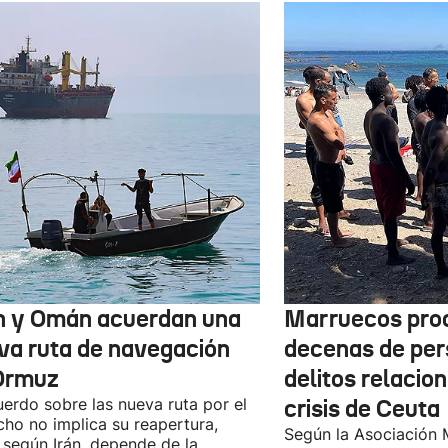
n y Omán acuerdan una
Marruecos pro
va ruta de navegación
decenas de per
Ormuz
delitos relacio
uerdo sobre las nueva ruta por el
crisis de Ceuta
cho no implica su reapertura,
Según la Asociación 
 según Irán, depende de la