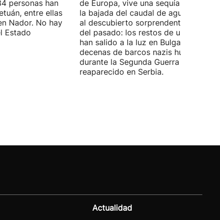
4 personas han
de Europa, vive una sequía histórica 
tuán, entre ellas
la bajada del caudal de agua ha deja
en Nador. No hay
al descubierto sorprendentes vestigi
el Estado
del pasado: los restos de un mamut
han salido a la luz en Bulgaria y
decenas de barcos nazis hundidos
durante la Segunda Guerra Mundial h
reaparecido en Serbia.
Actualidad