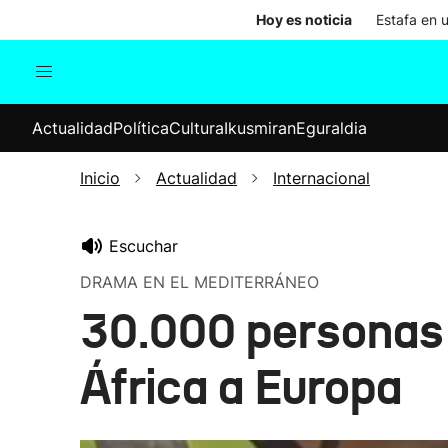
Hoy es noticia
Estafa en 
Actualidad
Política
Cul
Actualidad
Política
Cultura
Ikusmiran
Eguraldia
Sociedad
Elecciones
Economía
Inicio
Actualidad
Internacional
Internacional
Escuchar
DRAMA EN EL MEDITERRÁNEO
30.000 personas 
África a Europa