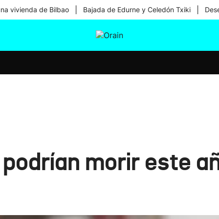
|
|
una vivienda de Bilbao
Bajada de Edurne y Celedón Txiki
Dese
tura
Ikusmiran
Egural
Salud
Tecnología
podrían morir este a