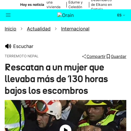
una
Edurne y
|
|
Hoy es noticia
de Elkano en
vivienda
Celedón
Getaria
de Bilbao
Txiki
ES
Inicio
Actualidad
Internacional
Actualidad
Buscador
Política
Escuchar
TERREMOTO NEPAL
Compartir
Guardar
Cultura
Rescatan a un mujer que
llevaba más de 130 horas
Ikusmiran
bajos los escombros
Eguraldia