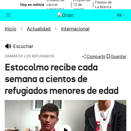
Fiestas de
|
|
Hoy es noticia
cáncer
12 de
La Blanca
colorrectal
agosto
ES
Inicio
Actualidad
Internacional
Actualidad
Buscador
Política
Escuchar
DRAMA DE LOS REFUGIADOS
Compartir
Guardar
Cultura
Estocolmo recibe cada
semana a cientos de
Ikusmiran
refugiados menores de edad
Eguraldia