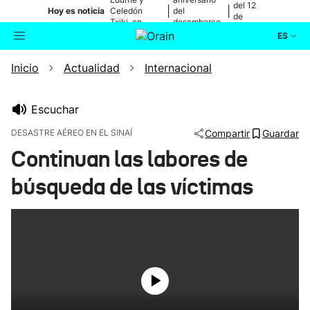
del 12
|
|
Hoy es noticia
Celedón
del
de
Txiki, en
desembarco
agosto
directo
de Elkano
ES
Inicio
Actualidad
Internacional
Actualidad
Buscador
Política
Escuchar
DESASTRE AÉREO EN EL SINAÍ
Compartir
Guardar
Cultura
Continuan las labores de
búsqueda de las víctimas
Ikusmiran
Eguraldia