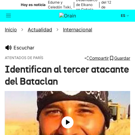
Edurne y
del 12
|
|
Hoy es noticia
de Elkano
Celedón Txiki,
de
en Getaria
en directo
agosto
ES
Inicio
Actualidad
Internacional
Actualidad
Buscador
Política
Escuchar
ATENTADOS DE PARÍS
Compartir
Guardar
Cultura
Identifican al tercer atacante
del Bataclan
Ikusmiran
Eguraldia