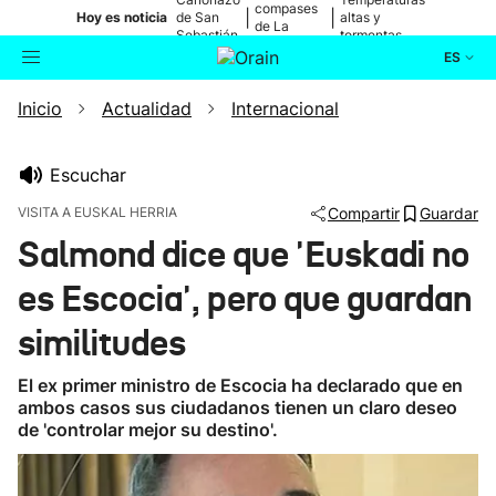
compases
|
|
Hoy es noticia
de San
altas y
de La
Sebastián
tormentas
Blanca
ES
Inicio
Actualidad
Internacional
Actualidad
Buscador
Política
Escuchar
VISITA A EUSKAL HERRIA
Compartir
Guardar
Cultura
Salmond dice que 'Euskadi no
es Escocia', pero que guardan
Ikusmiran
similitudes
Eguraldia
El ex primer ministro de Escocia ha declarado que en
ambos casos sus ciudadanos tienen un claro deseo
de 'controlar mejor su destino'.