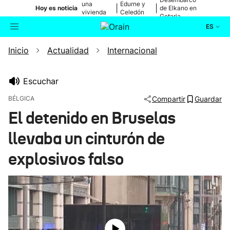
una
Edurne y
|
|
Hoy es noticia
de Elkano en
vivienda
Celedón
Getaria
de Bilbao
Txiki
ES
Inicio
Actualidad
Internacional
Actualidad
Buscador
Política
Escuchar
BÉLGICA
Compartir
Guardar
Cultura
El detenido en Bruselas
llevaba un cinturón de
Ikusmiran
explosivos falso
Eguraldia