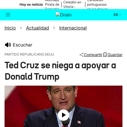
Celedón en
|
|
Hoy es noticia
Pirata de
portuguesas
Vitoria-
Donostia
en las playas
Gasteiz
ES
Inicio
Actualidad
Internacional
Actualidad
Buscador
Política
Escuchar
PARTIDO REPUBLICANO EEUU
Compartir
Guardar
Cultura
Ted Cruz se niega a apoyar a
Donald Trump
Ikusmiran
Eguraldia