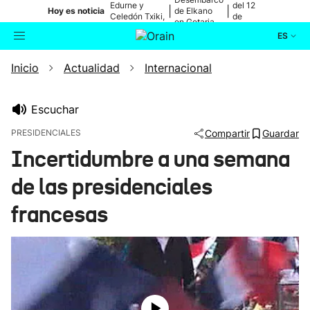
Edurne y
del 12
|
|
Hoy es noticia
de Elkano
Celedón Txiki,
de
en Getaria
en directo
agosto
ES
Inicio
Actualidad
Internacional
Actualidad
Buscador
Política
Escuchar
PRESIDENCIALES
Compartir
Guardar
Cultura
Incertidumbre a una semana
de las presidenciales
Ikusmiran
francesas
Eguraldia