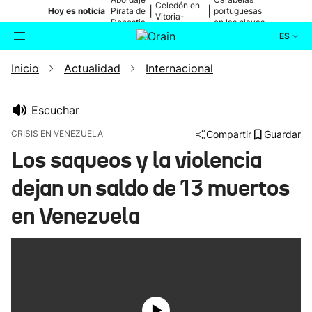
Celedón en
|
|
Hoy es noticia
Pirata de
portuguesas
Vitoria-
Donostia
en las playas
Gasteiz
ES
Inicio
Actualidad
Internacional
Actualidad
Buscador
Política
Escuchar
CRISIS EN VENEZUELA
Compartir
Guardar
Cultura
Los saqueos y la violencia
dejan un saldo de 13 muertos
Ikusmiran
en Venezuela
Eguraldia