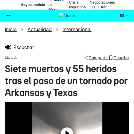
Crisis
Negociaciones
|
|
Hoy es noticia
en
migratoria
EEUU-Irán
Vitoria-
Gasteiz
ES
Inicio
Actualidad
Internacional
Actualidad
Buscador
Política
Escuchar
EE. UU.
Compartir
Guardar
Cultura
Siete muertos y 55 heridos
tras el paso de un tornado por
Ikusmiran
Arkansas y Texas
Eguraldia