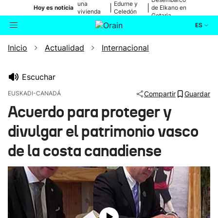
una
Edurne y
|
|
Hoy es noticia
de Elkano en
vivienda
Celedón
Getaria
de Bilbao
Txiki
ES
Inicio
Actualidad
Internacional
Actualidad
Buscador
Política
Escuchar
EUSKADI-CANADÁ
Compartir
Guardar
Cultura
Acuerdo para proteger y
divulgar el patrimonio vasco
Ikusmiran
de la costa canadiense
Eguraldia