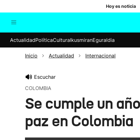
Hoy es noticia
Actualidad
Política
Cul
Actualidad
Política
Cultura
Ikusmiran
Eguraldia
Sociedad
Elecciones
Economía
Inicio
Actualidad
Internacional
Internacional
Escuchar
COLOMBIA
Se cumple un año
paz en Colombia