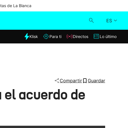
stas de La Blanca
ES
dia
Klisk
Para ti
Directos
Lo último
Klisk
Directos
Para ti
Compartir
Guardar
 el acuerdo de
Lo último