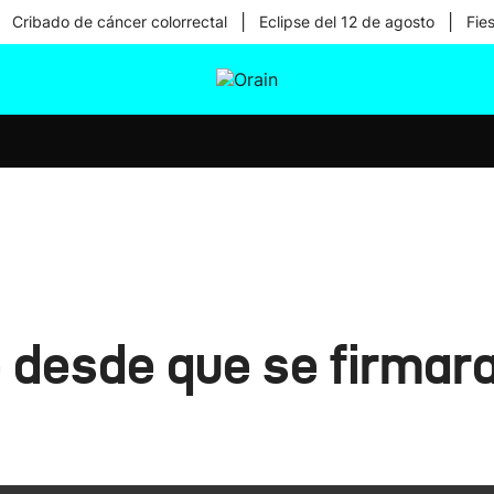
|
|
Cribado de cáncer colorrectal
Eclipse del 12 de agosto
Fie
tura
Ikusmiran
Egural
Salud
Tecnología
 desde que se firmara