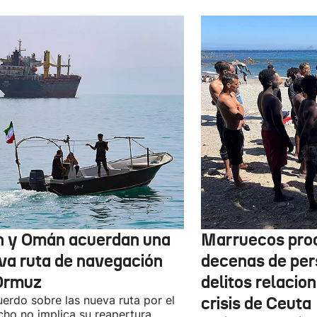
n y Omán acuerdan una
Marruecos pro
va ruta de navegación
decenas de per
Ormuz
delitos relacio
uerdo sobre las nueva ruta por el
crisis de Ceuta
cho no implica su reapertura,