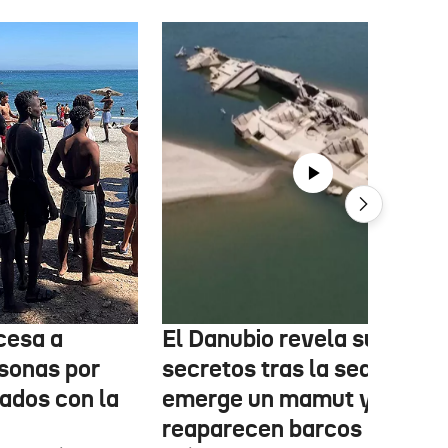
cesa a
El Danubio revela sus
sonas por
secretos tras la sequía:
nados con la
emerge un mamut y
reaparecen barcos nazis