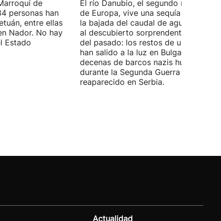
Marroquí de
El río Danubio, el segundo más largo
4 personas han
de Europa, vive una sequía histórica 
tuán, entre ellas
la bajada del caudal de agua ha deja
en Nador. No hay
al descubierto sorprendentes vestigi
el Estado
del pasado: los restos de un mamut
han salido a la luz en Bulgaria y
decenas de barcos nazis hundidos
durante la Segunda Guerra Mundial h
reaparecido en Serbia.
Actualidad