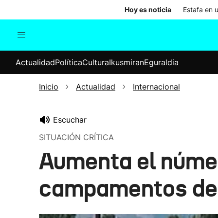
Hoy es noticia
Estafa en 
Actualidad
Política
Cul
Actualidad
Política
Cultura
Ikusmiran
Eguraldia
Sociedad
Elecciones
Economía
Inicio
Actualidad
Internacional
Internacional
Escuchar
SITUACIÓN CRÍTICA
Aumenta el número
campamentos de