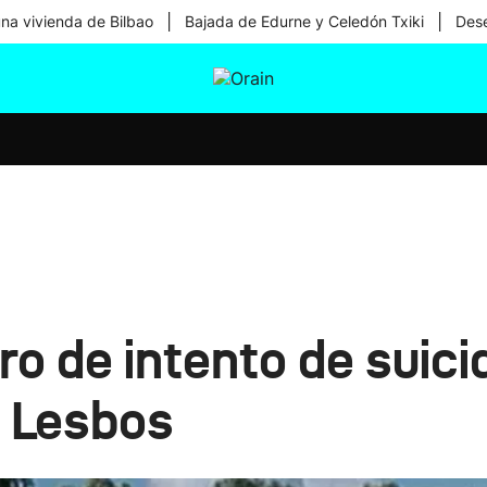
|
|
una vivienda de Bilbao
Bajada de Edurne y Celedón Txiki
Dese
tura
Ikusmiran
Egural
Salud
Tecnología
 de intento de suicid
 Lesbos