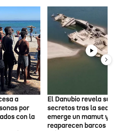
cesa a
El Danubio revela sus
sonas por
secretos tras la sequía:
nados con la
emerge un mamut y
reaparecen barcos nazis