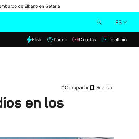
mbarco de Elkano en Getaria
ES
dia
Klisk
Para ti
Directos
Lo último
Klisk
Directos
Para ti
Compartir
Guardar
ios en los
Lo último