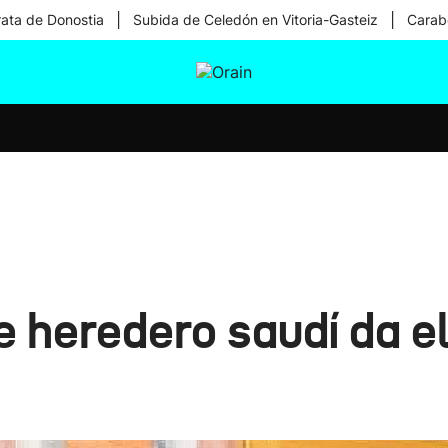
|
|
rata de Donostia
Subida de Celedón en Vitoria-Gasteiz
Carabe
tura
Ikusmiran
Egural
Salud
Tecnología
pe heredero saudí da e