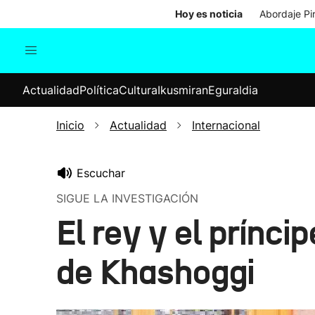
Hoy es noticia
Abordaje Pi
Actualidad
Política
Cul
Actualidad
Política
Cultura
Ikusmiran
Eguraldia
Sociedad
Elecciones
Economía
Inicio
Actualidad
Internacional
Internacional
Escuchar
SIGUE LA INVESTIGACIÓN
El rey y el prínci
de Khashoggi