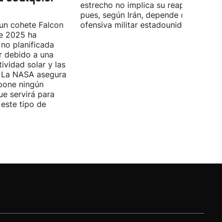
estrecho no implica su reapertura,
pues, según Irán, depende de la
 un cohete Falcon
ofensiva militar estadounidense-israel
de 2025 ha
no planificada
ar debido a una
ividad solar y las
s. La NASA asegura
pone ningún
ue servirá para
 este tipo de