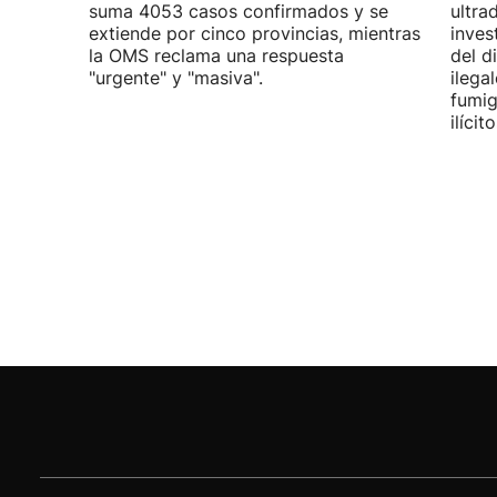
suma 4053 casos confirmados y se
ultra
extiende por cinco provincias, mientras
inves
la OMS reclama una respuesta
del d
"urgente" y "masiva".
ilega
fumig
ilícito