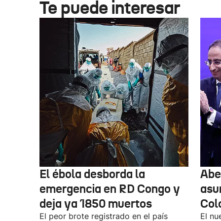
Te puede interesar
El ébola desborda la
Abel
emergencia en RD Congo y
asu
deja ya 1850 muertos
Col
El peor brote registrado en el país
El nu