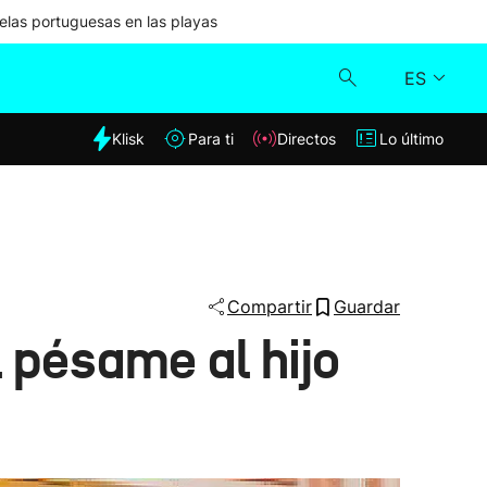
las portuguesas en las playas
ES
dia
Klisk
Para ti
Directos
Lo último
Klisk
Directos
Para ti
Compartir
Guardar
l pésame al hijo
Lo último