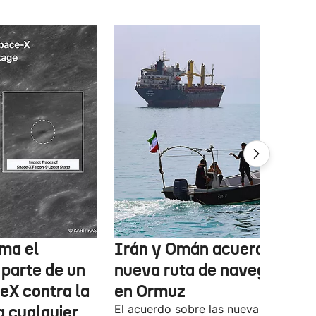
ma el
Irán y Omán acuerdan una
 parte de un
nueva ruta de navegación
eX contra la
en Ormuz
a cualquier
El acuerdo sobre las nueva ruta por e