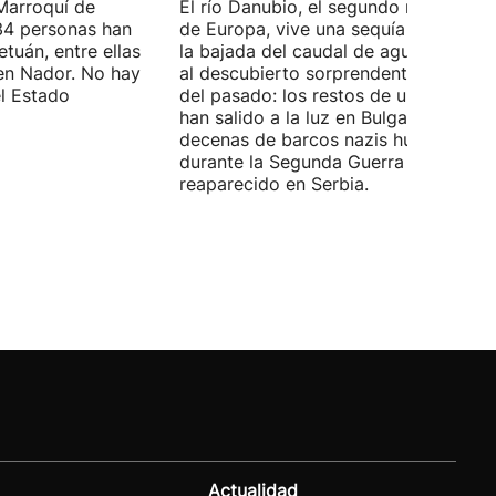
Marroquí de
El río Danubio, el segundo más largo
4 personas han
de Europa, vive una sequía histórica 
tuán, entre ellas
la bajada del caudal de agua ha deja
en Nador. No hay
al descubierto sorprendentes vestigi
el Estado
del pasado: los restos de un mamut
han salido a la luz en Bulgaria y
decenas de barcos nazis hundidos
durante la Segunda Guerra Mundial h
reaparecido en Serbia.
Actualidad