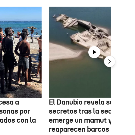
cesa a
El Danubio revela sus
sonas por
secretos tras la sequía:
nados con la
emerge un mamut y
reaparecen barcos nazis