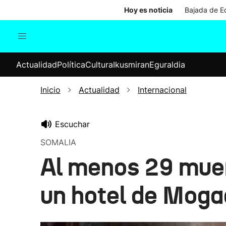
Hoy es noticia
Bajada de Ed
Actualidad
Política
Cul
Actualidad
Política
Cultura
Ikusmiran
Eguraldia
Sociedad
Elecciones
Economía
Inicio
Actualidad
Internacional
Internacional
Escuchar
SOMALIA
Al menos 29 muer
un hotel de Moga