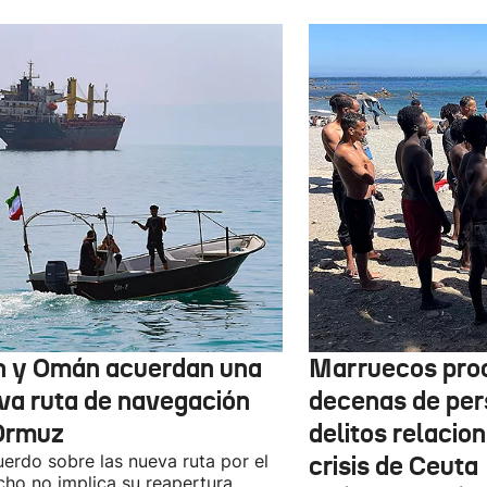
n y Omán acuerdan una
Marruecos pro
va ruta de navegación
decenas de per
Ormuz
delitos relacio
uerdo sobre las nueva ruta por el
crisis de Ceuta
cho no implica su reapertura,