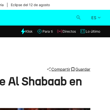
|
ria
Eclipse del 12 de agosto
ES
dia
Klisk
Para ti
Directos
Lo último
Klisk
Directos
Para ti
Compartir
Guardar
e Al Shabaab en
Lo último