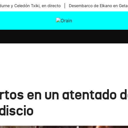
|
urne y Celedón Txiki, en directo
Desembarco de Elkano en Geta
tura
Ikusmiran
Egural
Salud
Tecnología
tos en un atentado d
discio