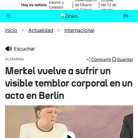
Edurne y
|
|
Hoy es noticia
de Elkano
del 12 de
Celedón
en Getaria
agosto
Txiki
ES
Inicio
Actualidad
Internacional
Actualidad
Buscador
Política
Escuchar
ALEMANIA
Compartir
Guardar
Cultura
Merkel vuelve a sufrir un
visible temblor corporal en un
Ikusmiran
acto en Berlín
Eguraldia