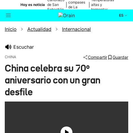
compases
|
|
Hoy es noticia
de San
altas y
de La
Sebastián
tormentas
Blanca
ES
Inicio
Actualidad
Internacional
Actualidad
Buscador
Política
Escuchar
CHINA
Compartir
Guardar
Cultura
China celebra su 70º
aniversario con un gran
Ikusmiran
desfile
Eguraldia