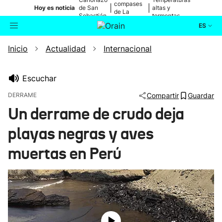
compases
|
|
Hoy es noticia
de San
altas y
de La
Sebastián
tormentas
Blanca
ES
Inicio
Actualidad
Internacional
Actualidad
Buscador
Política
Escuchar
DERRAME
Compartir
Guardar
Cultura
Un derrame de crudo deja
playas negras y aves
Ikusmiran
muertas en Perú
Eguraldia