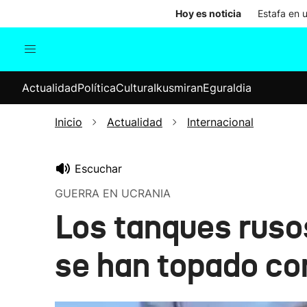
Hoy es noticia
Estafa en 
Actualidad
Política
Cul
Actualidad
Política
Cultura
Ikusmiran
Eguraldia
Sociedad
Elecciones
Economía
Inicio
Actualidad
Internacional
Internacional
Escuchar
GUERRA EN UCRANIA
Los tanques ruso
se han topado co