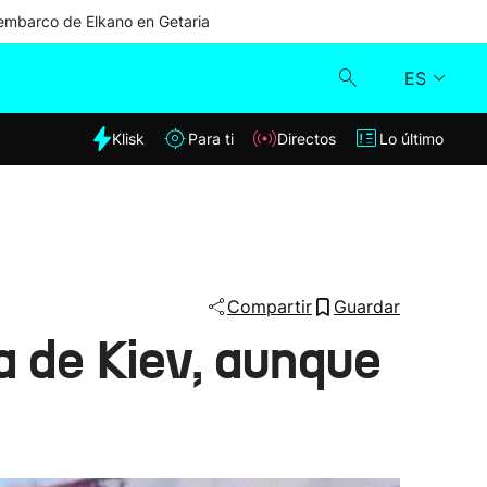
mbarco de Elkano en Getaria
ES
dia
Klisk
Para ti
Directos
Lo último
Klisk
Directos
Para ti
Compartir
Guardar
 de Kiev, aunque
Lo último