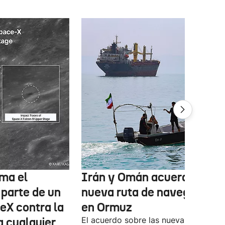
ma el
Irán y Omán acuerdan una
 parte de un
nueva ruta de navegación
eX contra la
en Ormuz
a cualquier
El acuerdo sobre las nueva ruta por e