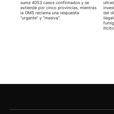
suma 4053 casos confirmados y se
ultra
extiende por cinco provincias, mientras
inves
la OMS reclama una respuesta
del d
"urgente" y "masiva".
ilega
fumig
ilícito