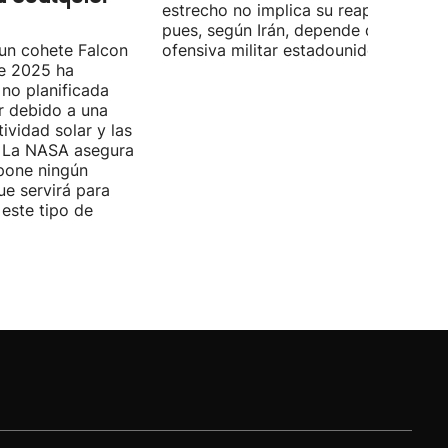
estrecho no implica su reapertura,
pues, según Irán, depende de la
 un cohete Falcon
ofensiva militar estadounidense-israel
de 2025 ha
no planificada
ar debido a una
ividad solar y las
s. La NASA asegura
pone ningún
ue servirá para
 este tipo de