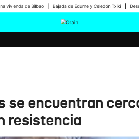
|
|
una vivienda de Bilbao
Bajada de Edurne y Celedón Txiki
Dese
tura
Ikusmiran
Egural
Salud
Tecnología
s se encuentran cerca
n resistencia