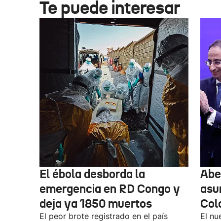
Te puede interesar
El ébola desborda la
Abel
emergencia en RD Congo y
asu
deja ya 1850 muertos
Col
El peor brote registrado en el país
El nu