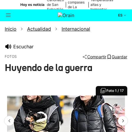
compases
|
|
Hoy es noticia
de San
altas y
de La
Sebastián
tormentas
Blanca
ES
Inicio
Actualidad
Internacional
Actualidad
Buscador
Política
Escuchar
FOTOS
Compartir
Guardar
Cultura
Huyendo de la guerra
Ikusmiran
Foto
1 / 17
Eguraldia