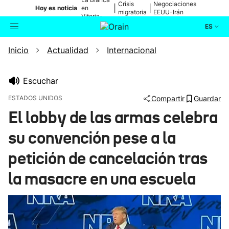
Crisis
Negociaciones
|
|
Hoy es noticia
en
migratoria
EEUU-Irán
Vitoria-
Gasteiz
ES
Inicio
Actualidad
Internacional
Actualidad
Buscador
Política
Escuchar
ESTADOS UNIDOS
Compartir
Guardar
Cultura
El lobby de las armas celebra
su convención pese a la
Ikusmiran
petición de cancelación tras
Eguraldia
la masacre en una escuela