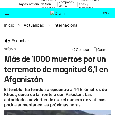
compases
|
|
Hoy es noticia
de San
altas y
de La
Sebastián
tormentas
Blanca
ES
Inicio
Actualidad
Internacional
Actualidad
Buscador
Política
Escuchar
SEÍSMO
Compartir
Guardar
Cultura
Más de 1000 muertos por un
terremoto de magnitud 6,1 en
Ikusmiran
Afganistán
Eguraldia
El temblor ha tenido su epicentro a 44 kilómetros de
Khost, cerca de la frontera con Pakistán. Las
autoridades advierten de que el número de víctimas
podría aumentar en las próximas horas.