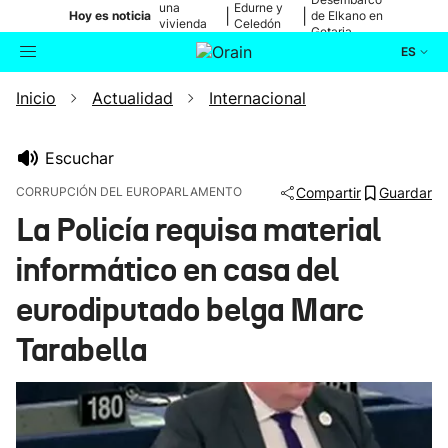
una
Edurne y
|
|
Hoy es noticia
de Elkano en
vivienda
Celedón
Getaria
de Bilbao
Txiki
ES
Inicio
Actualidad
Internacional
Actualidad
Buscador
Política
Escuchar
CORRUPCIÓN DEL EUROPARLAMENTO
Compartir
Guardar
Cultura
La Policía requisa material
informático en casa del
Ikusmiran
eurodiputado belga Marc
Eguraldia
Tarabella