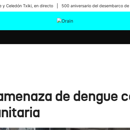
|
 y Celedón Txiki, en directo
500 aniversario del desembarco de
tura
Ikusmiran
Egural
Salud
Tecnología
amenaza de dengue co
nitaria