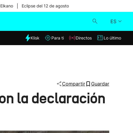
|
 Elkano
Eclipse del 12 de agosto
ES
dia
Klisk
Para ti
Directos
Lo último
Klisk
Directos
Para ti
Compartir
Guardar
n la declaración
Lo último