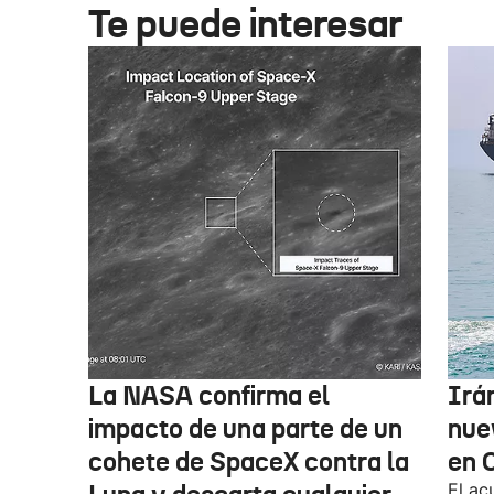
Te puede interesar
La NASA confirma el
Irá
impacto de una parte de un
nue
cohete de SpaceX contra la
en 
El ac