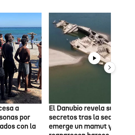
cesa a
El Danubio revela sus
sonas por
secretos tras la sequía:
nados con la
emerge un mamut y