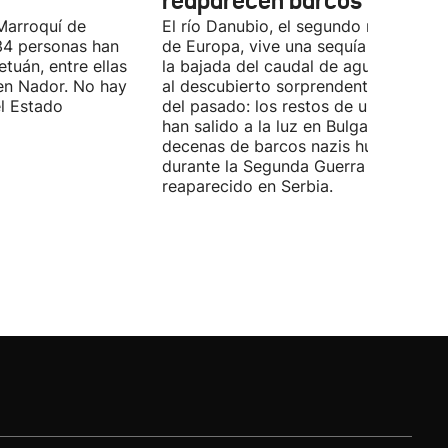
reaparecen barcos nazis
Marroquí de
El río Danubio, el segundo más largo
4 personas han
de Europa, vive una sequía histórica 
tuán, entre ellas
la bajada del caudal de agua ha deja
en Nador. No hay
al descubierto sorprendentes vestigi
el Estado
del pasado: los restos de un mamut
han salido a la luz en Bulgaria y
decenas de barcos nazis hundidos
durante la Segunda Guerra Mundial h
reaparecido en Serbia.