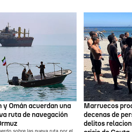
n y Omán acuerdan una
Marruecos pro
va ruta de navegación
decenas de per
Ormuz
delitos relacio
uerdo sobre las nueva ruta por el