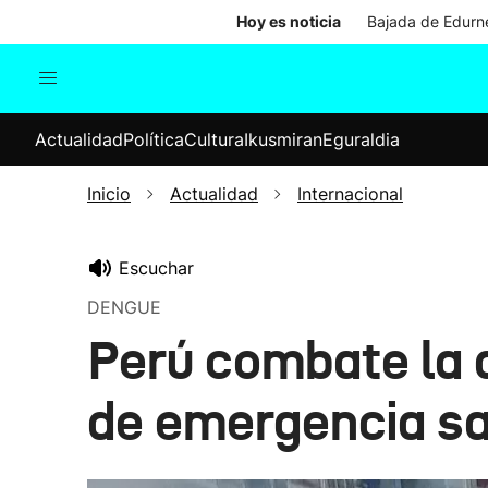
Hoy es noticia
Bajada de Edurne
Actualidad
Política
Cul
Actualidad
Política
Cultura
Ikusmiran
Eguraldia
Sociedad
Elecciones
Economía
Inicio
Actualidad
Internacional
Internacional
Escuchar
DENGUE
Perú combate la 
de emergencia sa