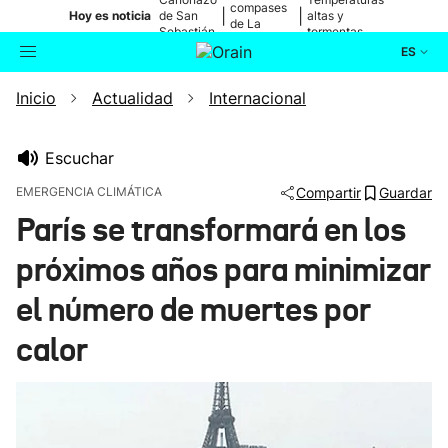
compases
|
|
Hoy es noticia
de San
altas y
de La
Sebastián
tormentas
Blanca
ES
Inicio
Actualidad
Internacional
Actualidad
Buscador
Política
Escuchar
EMERGENCIA CLIMÁTICA
Compartir
Guardar
Cultura
París se transformará en los
próximos años para minimizar
Ikusmiran
el número de muertes por
Eguraldia
calor